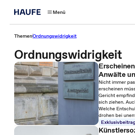
Menü
Themen
Ordnungswidrigkeit
Ordnungswidrigkeit
Erscheinen 
Anwälte u
Nicht immer pass
erscheinen müss
Gericht empfind
sich ziehen. Auc
Welche Entschul
drohen bei unen
Exklusivbeitra
Künstlerso