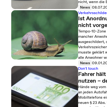
nicht, wenn die 
News
08.07.2
Verkehrsschilde
Ist Anordn
nicht vorge
Tempo-10-Zone f
mancher Anwohne
ausgeschildert,
Verkehrszeichen
musste geklärt 
alle Anwohner w
News
09.01.2
Don't touch
Fahrer hält
nutzen – d
Hände weg vom H
an jeden Autofah
Mobiltelefons ei
neuen § 23 Abs. 