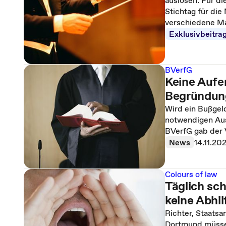
auslösen. Für di
Stichtag für die
verschiedene M
Exklusivbeitra
BVerfG
Keine Aufe
Begründun
Wird ein Bußgeld
notwendigen Aus
BVerfG gab der 
News
14.11.20
Colours of law
Täglich sc
keine Abhil
Richter, Staats
Dortmund müssen