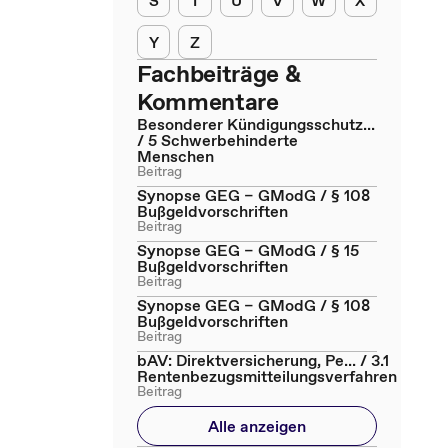
S
T
U
V
W
X
Y
Z
Fachbeiträge &
Kommentare
Besonderer Kündigungsschutz...
/ 5 Schwerbehinderte
Menschen
Beitrag
Synopse GEG – GModG / § 108
Bußgeldvorschriften
Beitrag
Synopse GEG – GModG / § 15
Bußgeldvorschriften
Beitrag
Synopse GEG – GModG / § 108
Bußgeldvorschriften
Beitrag
bAV: Direktversicherung, Pe... / 3.1
Rentenbezugsmitteilungsverfahren
Beitrag
Alle anzeigen