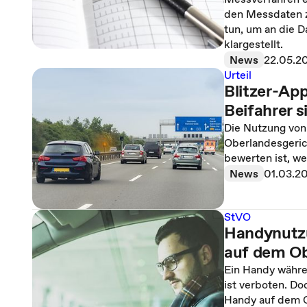
den Messdaten z
tun, um an die 
klargestellt.
News
22.05.2
Urteil
Blitzer-Ap
Beifahrer s
Die Nutzung von 
Oberlandesgerich
bewerten ist, we
News
01.03.2
StVO
Handynutzu
auf dem O
Ein Handy währe
ist verboten. Do
Handy auf dem 