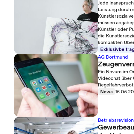
Jede Inanspruch
Leistung durch 
Künstlersozialve
müssen abgabepf
Künstler oder Pu
die Künstlersoz
kompakten Überb
Exklusivbeitra
AG Dortmund
Zeugenver
Ein Novum im O
Videochat über
Regelfahrverbot
News
15.05.2
Betriebsrevisio
Gewerbeauf