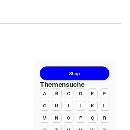
Shop
Themensuche
A
B
C
D
E
F
G
H
I
J
K
L
M
N
O
P
Q
R