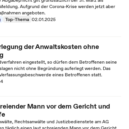
e Abgabepflicht gilt grundsätzlich der 31. März als
 Meldung. Aufgrund der Corona-Krise werden jetzt aber
aßnahmen angeboten.
g
Top-Thema
02.01.2025
rlegung der Anwaltskosten ohne
g
verfahren eingestellt, so dürfen dem Betroffenen seine
lagen nicht ohne Begründung auferlegt werden. Das
Verfassungsbeschwerde eines Betroffenen statt.
24
hreiender Mann vor dem Gericht und
fe
anwälte, Rechtsanwälte und Justizbedienstete am AG
 täglich einen laut schreienden Mann vor dem Gericht