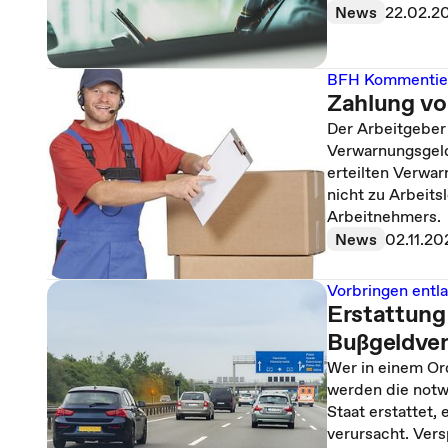
News
22.02.2
BFH Kommentie
Zahlung vo
Der Arbeitgeber 
Verwarnungsgeld
erteilten Verwar
nicht zu Arbeit
Arbeitnehmers.
News
02.11.2
Vorbringen entl
Erstattung
Bußgeldver
Wer in einem Or
werden die notw
Staat erstattet, 
verursacht. Ver