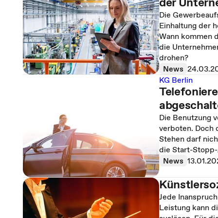
der Unter
Die Gewerbeaufs
Einhaltung der 
Wann kommen die
die Unternehme
drohen?
News
24.03.2
KG Berlin
Telefonier
abgeschalt
Die Benutzung v
verboten. Doch d
Stehen darf nich
die Start-Stopp-
News
13.01.20
Künstlerso
Jede Inanspruch
Leistung kann d