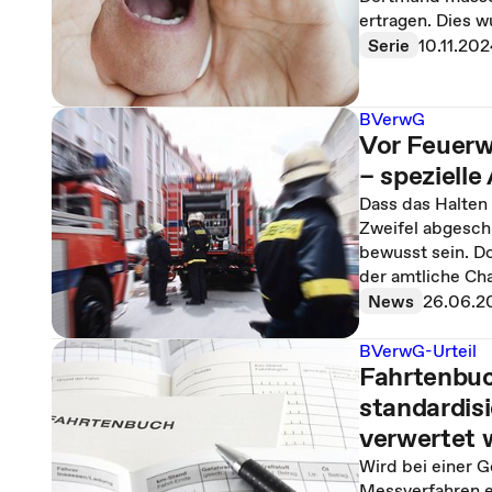
ertragen. Dies wu
Serie
10.11.20
BVerwG
Vor Feuerw
– speziell
Dass das Halten
Zweifel abgesch
bewusst sein. Do
der amtliche Cha
News
26.06.2
BVerwG-Urteil
Fahrtenbu
standardis
verwertet 
Wird bei einer 
Messverfahren e