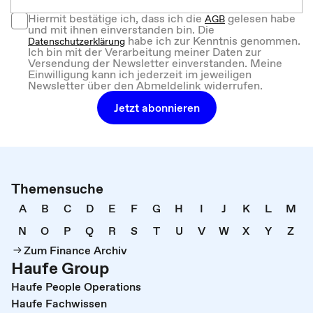
Hiermit bestätige ich, dass ich die
gelesen habe
AGB
und mit ihnen einverstanden bin. Die
habe ich zur Kenntnis genommen.
Datenschutzerklärung
Ich bin mit der Verarbeitung meiner Daten zur
Versendung der Newsletter einverstanden. Meine
Einwilligung kann ich jederzeit im jeweiligen
Newsletter über den Abmeldelink widerrufen.
Jetzt abonnieren
Themensuche
A
B
C
D
E
F
G
H
I
J
K
L
M
N
O
P
Q
R
S
T
U
V
W
X
Y
Z
Zum Finance Archiv
Haufe Group
Haufe People Operations
Haufe Fachwissen