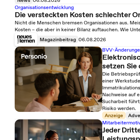
News
06.08.2026
Organisationsentwicklung
Die versteckten Kosten schlechter O
Nicht die Menschen bremsen Organisationen aus. Meist
Kosten – die aber in keiner Bilanz auftauchen. Wie U
Magazinbeitrag
06.08.2026
BVV-Änderunge
Elektronis
setzen Sie
Die Betriebsprüf
einer Werkstuden
Immatrikulation
Nachweise auf e
Sucharbeit führ
Risiko werden.
Anzeige
Adver
Mitarbeitermoti
Jeder Dritt
Leistungsp