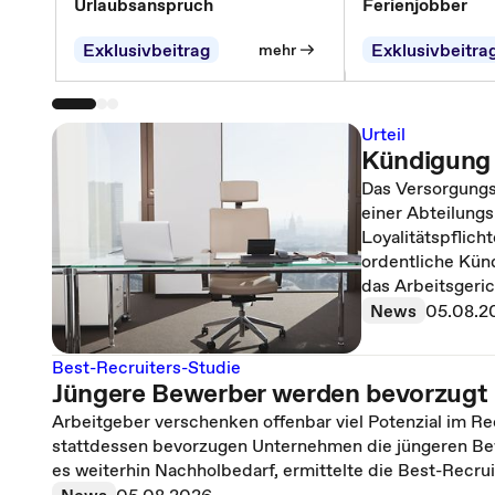
Urlaubsanspruch
Ferienjobber
Exklusivbeitrag
Exklusivbeitra
mehr
Urteil
Kündigung 
Das Versorgungs
einer Abteilungsl
Loyalitätspflicht
ordentliche Kün
das Arbeitsgeric
News
05.08.2
Best-Recruiters-Studie
Jüngere Bewerber werden bevorzugt –
Arbeitgeber verschenken offenbar viel Potenzial im Rec
stattdessen bevorzugen Unternehmen die jüngeren Be
es weiterhin Nachholbedarf, ermittelte die Best-Recru
News
05.08.2026