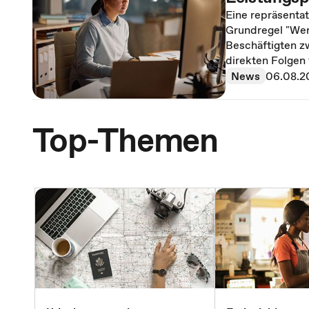
Eine repräsentat
Grundregel "Wer 
Beschäftigten zw
direkten Folgen
News
06.08.2
Top-Themen