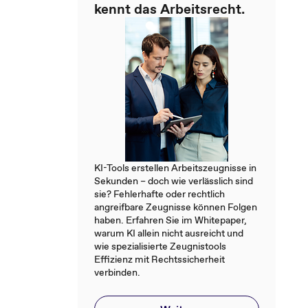
bsgeld
Fußball-WM im Büro:
kennt das Arbeitsrecht.
arbeitsrechtliche Grenzen
sivbeitrag
mehr
mehr
KI-Tools erstellen Arbeitszeugnisse in
Sekunden – doch wie verlässlich sind
sie? Fehlerhafte oder rechtlich
angreifbare Zeugnisse können Folgen
haben. Erfahren Sie im Whitepaper,
warum KI allein nicht ausreicht und
wie spezialisierte Zeugnistools
Effizienz mit Rechtssicherheit
verbinden.