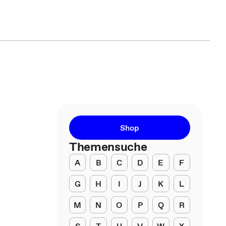
Shop
Themensuche
A
B
C
D
E
F
G
H
I
J
K
L
M
N
O
P
Q
R