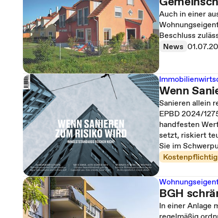
Gemeinsch
Auch in einer a
Wohnungseigentü
Beschluss zuläss
News
01.07.2
Immobilienwirts
Wenn Sanie
Sanieren allein 
EPBD 2024/1275 
handfesten Wert
setzt, riskiert t
Sie im Schwerpu
Kostenpflichtig
Wohnungseigen
BGH schrän
In einer Anlage
regelmäßig ordn