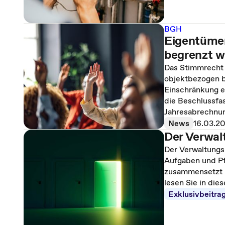
BGH
Eigentüme
begrenzt 
Das Stimmrecht
objektbezogen 
Einschränkung ei
die Beschlussfa
Jahresabrechnung
News
16.03.2
Der Verwal
Der Verwaltungs
Aufgaben und Pfl
zusammensetzt u
lesen Sie in di
Exklusivbeitra