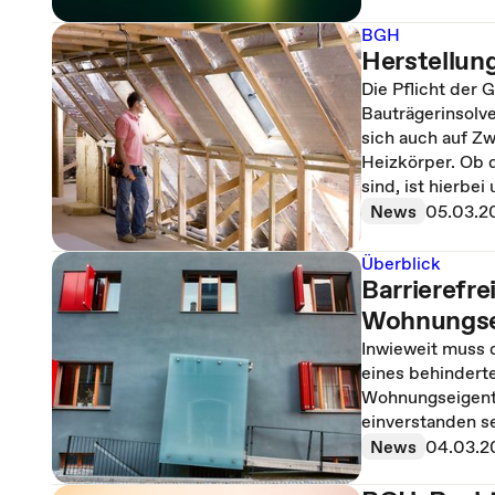
BGH
Herstellun
Die Pflicht der
Bauträgerinsolve
sich auch auf Zw
Heizkörper. Ob 
sind, ist hierbei
News
05.03.2
Überblick
Barrierefre
Wohnungse
Inwieweit muss 
eines behindert
Wohnungseigentü
einverstanden s
News
04.03.2