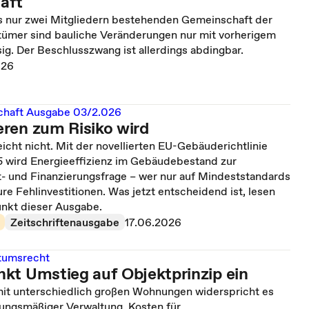
aft
us nur zwei Mitgliedern bestehenden Gemeinschaft der
mer sind bauliche Veränderungen nur mit vorherigem
ig. Der Beschlusszwang ist allerdings abdingbar.
026
chaft Ausgabe 03/2.026
ren zum Risiko wird
reicht nicht. Mit der novellierten EU-Gebäuderichtlinie
wird Energieeffizienz im Gebäudebestand zur
- und Finanzierungsfrage – wer nur auf Mindeststandards
eure Fehlinvestitionen. Was jetzt entscheidend ist, lesen
nkt dieser Ausgabe.
Zeitschriftenausgabe
17.06.2026
tumsrecht
kt Umstieg auf Objektprinzip ein
 mit unterschiedlich großen Wohnungen widerspricht es
ungsmäßiger Verwaltung, Kosten für