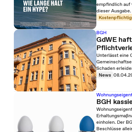
empfindlich auf
dieser Ausgabe.
Kostenpflichtig
BGH
GdWE haft
Pflichtver
Unterlässt ein
Gemeinschaftsei
Schaden erleide
News
08.04.2
Wohnungseigen
BGH kassie
Wohnungseigent
Erhaltungsmaßna
einholen. Der BG
Beschlüsse alle