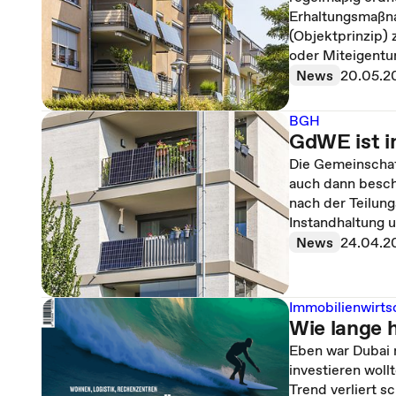
Erhaltungsmaßn
(Objektprinzip) 
oder Miteigentum
News
20.05.2
BGH
GdWE ist i
Die Gemeinschaf
auch dann besch
nach der Teilun
Instandhaltung u
News
24.04.2
Immobilienwirts
Wie lange 
Eben war Dubai n
investieren woll
Trend verliert s