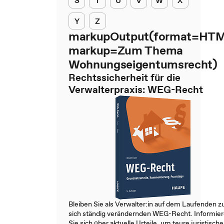
S
T
U
V
W
X
Y
Z
markupOutput(format=HTM
markup=Zum Thema
Wohnungseigentumsrecht)
Rechtssicherheit für die
Verwalterpraxis: WEG-Recht
Bleiben Sie als Verwalter:in auf dem Laufenden 
sich ständig verändernden WEG-Recht. Informie
Sie sich über aktuelle Urteile, um teure juristische