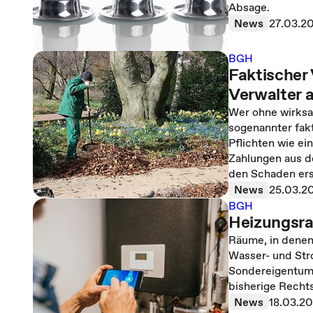
Absage.
News
27.03.2
BGH
Faktischer 
Verwalter 
Wer ohne wirksa
sogenannter fakt
Pflichten wie ei
Zahlungen aus 
den Schaden ers
News
25.03.2
BGH
Heizungsr
Räume, in denen
Wasser- und Str
Sondereigentum 
bisherige Recht
News
18.03.2