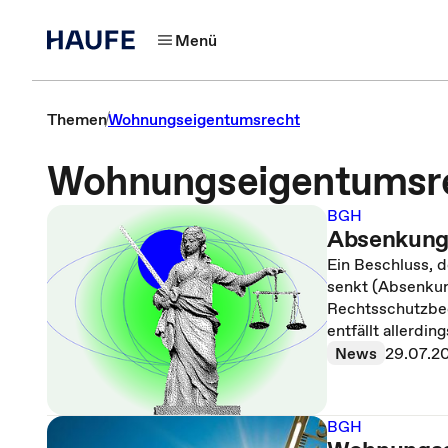
Menü
Themen
Wohnungseigentumsrecht
Wohnungseigentumsr
BGH
Absenkungs
Ein Beschluss, 
senkt (Absenkun
Rechtsschutzbed
entfällt allerdi
News
29.07.2
BGH