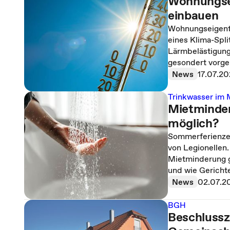
Wohnungse
einbauen
Wohnungseigent
eines Klima-Spli
Lärmbelästigung
gesondert vorge
News
17.07.2
Trinkwasser im 
Mietminder
möglich?
Sommerferienzeit
von Legionellen.
Mietminderung g
und wie Gerichte
News
02.07.2
BGH
Beschlussz