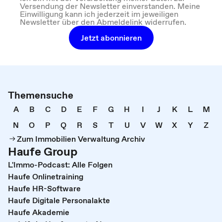
Versendung der Newsletter einverstanden. Meine
Einwilligung kann ich jederzeit im jeweiligen
Newsletter über den Abmeldelink widerrufen.
Jetzt abonnieren
Themensuche
A
B
C
D
E
F
G
H
I
J
K
L
M
N
O
P
Q
R
S
T
U
V
W
X
Y
Z
Zum Immobilien Verwaltung Archiv
Haufe Group
L'Immo-Podcast: Alle Folgen
Haufe Onlinetraining
Haufe HR-Software
Haufe Digitale Personalakte
Haufe Akademie