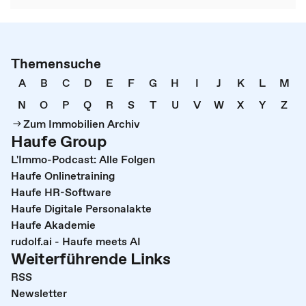
Themensuche
A
B
C
D
E
F
G
H
I
J
K
L
M
N
O
P
Q
R
S
T
U
V
W
X
Y
Z
Zum Immobilien Archiv
Haufe Group
L'Immo-Podcast: Alle Folgen
Haufe Onlinetraining
Haufe HR-Software
Haufe Digitale Personalakte
Haufe Akademie
rudolf.ai - Haufe meets AI
Weiterführende Links
RSS
Newsletter