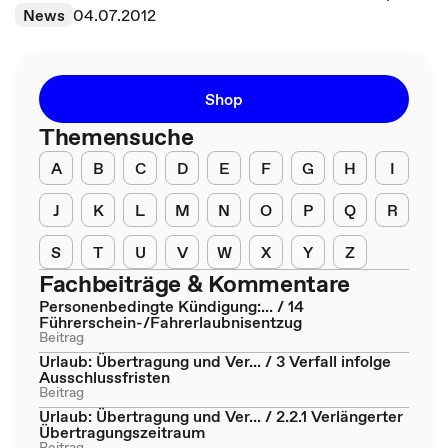
News
04.07.2012
Shop
Themensuche
A
B
C
D
E
F
G
H
I
J
K
L
M
N
O
P
Q
R
S
T
U
V
W
X
Y
Z
Fachbeiträge & Kommentare
Personenbedingte Kündigung:... / 14
Führerschein-/Fahrerlaubnisentzug
Beitrag
Urlaub: Übertragung und Ver... / 3 Verfall infolge
Ausschlussfristen
Beitrag
Urlaub: Übertragung und Ver... / 2.2.1 Verlängerter
Übertragungszeitraum
Beitrag