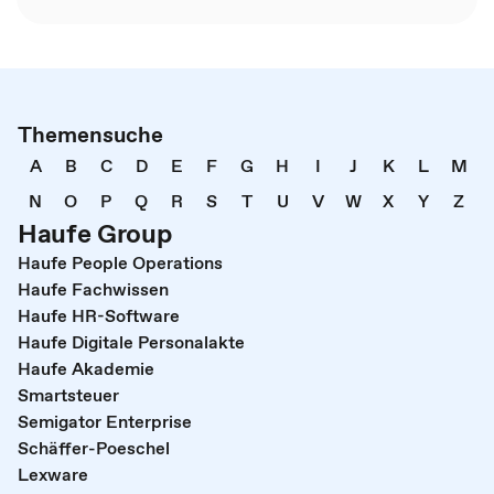
Themensuche
A
B
C
D
E
F
G
H
I
J
K
L
M
N
O
P
Q
R
S
T
U
V
W
X
Y
Z
Haufe Group
Haufe People Operations
Haufe Fachwissen
Haufe HR-Software
Haufe Digitale Personalakte
Haufe Akademie
Smartsteuer
Semigator Enterprise
Schäffer-Poeschel
Lexware