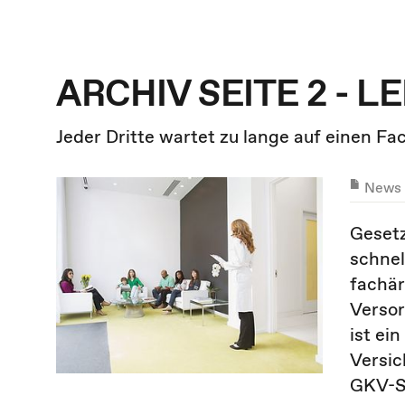
ARCHIV SEITE 2 - 
Jeder Dritte wartet zu lange auf einen F
News
Gesetz
schnel
fachär
Versor
ist ei
Versic
GKV-S