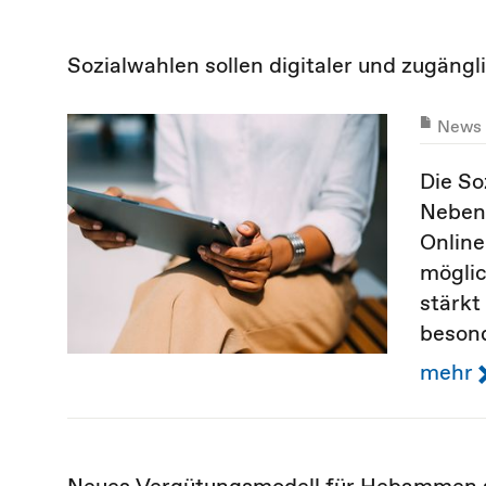
Sozialwahlen sollen digitaler und zugäng
News
Die So
Neben 
Online
möglic
stärkt
besond
mehr
Neues Vergütungsmodell für Hebammen s