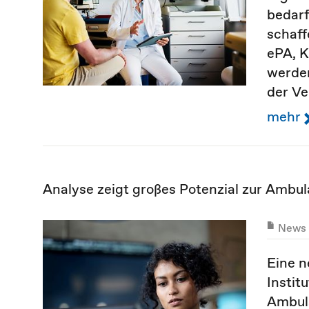
bedar
schaff
ePA, K
werden
der Ve
mehr
Analyse zeigt großes Potenzial zur Ambu
News
Eine n
Instit
Ambula