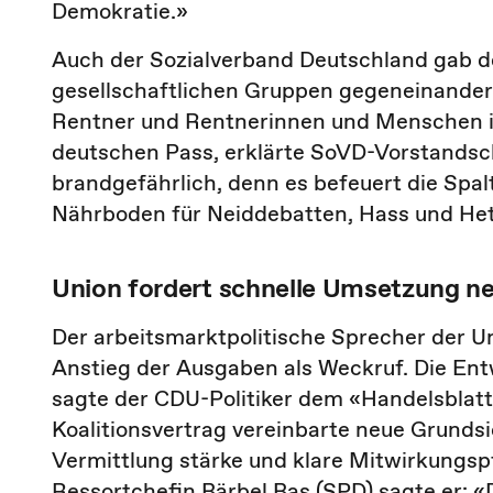
Demokratie.»
Auch der Sozialverband Deutschland gab der
gesellschaftlichen Gruppen gegeneinander
Rentner und Rentnerinnen und Menschen 
deutschen Pass, erklärte SoVD-Vorstandsch
brandgefährlich, denn es befeuert die Spalt
Nährboden für Neiddebatten, Hass und He
Union fordert schnelle Umsetzung n
Der arbeitsmarktpolitische Sprecher der U
Anstieg der Ausgaben als Weckruf. Die En
sagte der CDU-Politiker dem «Handelsblatt
Koalitionsvertrag vereinbarte neue Grundsic
Vermittlung stärke und klare Mitwirkungsp
Ressortchefin Bärbel Bas (SPD) sagte er: «