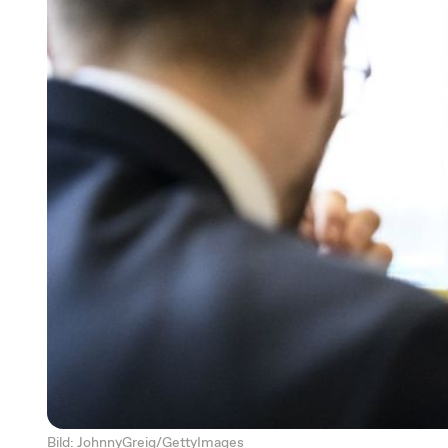
Bild: JohnnyGreig/GettyImages