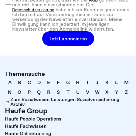
und mit ihnen einverstanden bin. Die
habe ich zur Kenntnis genommen.
Datenschutzerklärung
Ich bin mit der Verarbeitung meiner Daten zur
Versendung der Newsletter einverstanden. Meine
Einwilligung kann ich jederzeit im jeweiligen
Newsletter über den Abmeldelink widerrufen.
Jetzt abonnieren
Themensuche
A
B
C
D
E
F
G
H
I
J
K
L
M
N
O
P
Q
R
S
T
U
V
W
X
Y
Z
Zum Sozialwesen Leistungen Sozialversicherung
Archiv
Haufe Group
Haufe People Operations
Haufe Fachwissen
Haufe Onlinetraining