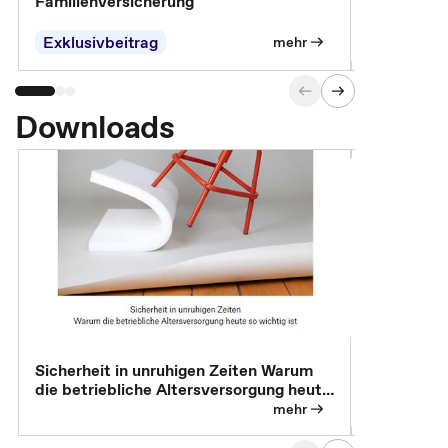
Familienversicherung
Arbeitsunf
Entgeltfor
Exklusivbeitrag
Exklusivb
mehr
Downloads
Sicherheit in unruhigen Zeiten Warum
Betrieblic
die betriebliche Altersversorgung heute
Individuali
so wichtig ist
mehr