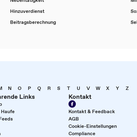
Nebentätigkeit
Mi
Hinzuverdienst
So
Beitragsberechnung
Se
M
N
O
P
Q
R
S
T
U
V
W
X
Y
Z
hrende Links
Kontakt
p
i Haufe
Kontakt & Feedback
Feeds
AGB
Cookie-Einstellungen
n
Compliance