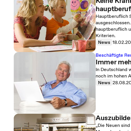
Keine Kran
hauptberuf
Hauptberuflich 
ausgeschlossen. 
hauptberuflich u
Kriterien.
News
18.02.2
Beschäftigte Re
Immer mehr
In Deutschland 
noch im hohen Al
News
28.08.2
Auszubilde
„Die Neuen sind 