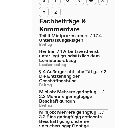
S
T
U
V
W
X
Y
Z
Fachbeiträge &
Kommentare
Teil II Mietprozessrecht / 1.7.4
Unterlassungsklagen
Beitrag
Rentner / 1 Arbeitsverdienst
unterliegt grundsätzlich dem
Lohnsteuerabzug
Lexikonbeitrag
§ 4 Außergerichtliche Tätig... / 2.
Die Entstehung der
Geschäftsgebühr
Beitrag
Minijob: Mehrere geringfügi... /
2.2 Mehrere geringfügige
Beschäftigungen
Beitrag
Minijob: Mehrere geringfügi... /
3.3 Eine geringfügig entlohnte
Beschäftigung und eine
versicherungspflichtige