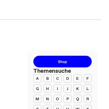
Shop
Themensuche
A
B
C
D
E
F
G
H
I
J
K
L
M
N
O
P
Q
R