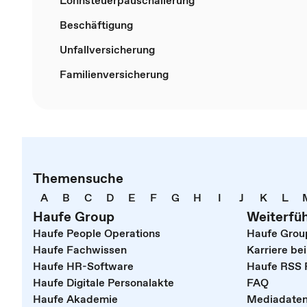
Lohnsteuerpauschalierung
Beschäftigung
Unfallversicherung
Familienversicherung
Themensuche
A
B
C
D
E
F
G
H
I
J
K
L
Haufe Group
Weiterfü
Haufe People Operations
Haufe Grou
Haufe Fachwissen
Karriere be
Haufe HR-Software
Haufe RSS 
Haufe Digitale Personalakte
FAQ
Haufe Akademie
Mediadate