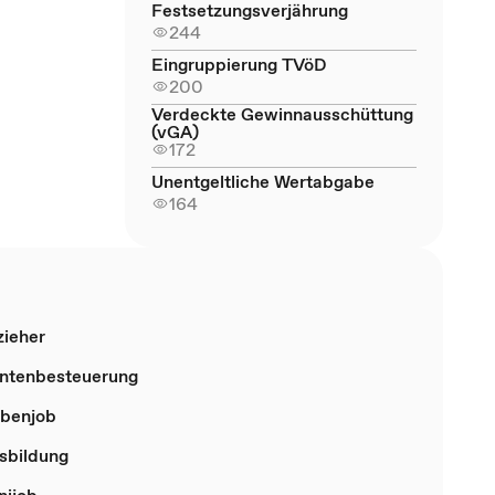
Festsetzungsverjährung
244
Eingruppierung TVöD
200
Verdeckte Gewinnausschüttung
(vGA)
172
Unentgeltliche Wertabgabe
164
zieher
ntenbesteuerung
benjob
sbildung