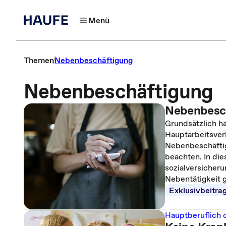
Menü
Themen
Nebenbeschäftigung
Nebenbeschäftigung
Nebenbesc
Grundsätzlich h
Hauptarbeitsverh
Nebenbeschäftig
beachten. In die
sozialversicheru
Nebentätigkeit gi
Exklusivbeitra
Hauptberuflich 