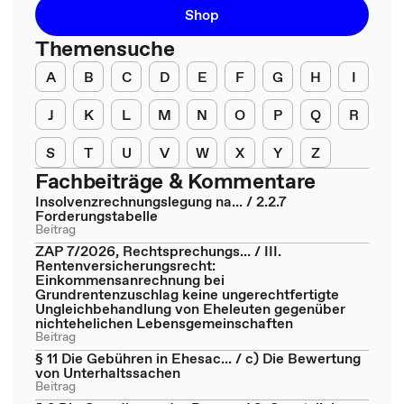
Shop
Themensuche
A
B
C
D
E
F
G
H
I
J
K
L
M
N
O
P
Q
R
S
T
U
V
W
X
Y
Z
Fachbeiträge & Kommentare
Insolvenzrechnungslegung na... / 2.2.7
Forderungstabelle
Beitrag
ZAP 7/2026, Rechtsprechungs... / III.
Rentenversicherungsrecht:
Einkommensanrechnung bei
Grundrentenzuschlag keine ungerechtfertigte
Ungleichbehandlung von Eheleuten gegenüber
nichtehelichen Lebensgemeinschaften
Beitrag
§ 11 Die Gebühren in Ehesac... / c) Die Bewertung
von Unterhaltssachen
Beitrag