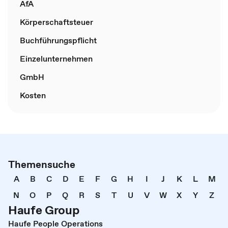
AfA
Körperschaftsteuer
Buchführungspflicht
Einzelunternehmen
GmbH
Kosten
Themensuche
A
B
C
D
E
F
G
H
I
J
K
L
M
N
O
P
Q
R
S
T
U
V
W
X
Y
Z
Haufe Group
Haufe People Operations