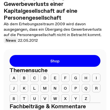
Gewerbeverlusts einer
Kapitalgesellschaft auf eine
Personengesellschaft
Ab dem Erhebungszeitraum 2009 wird davon
ausgegangen, dass ein Übergang des Gewerbeverlusts
auf die Personengesellschaft nicht in Betracht kommt.
News
22.05.2012
Shop
Themensuche
A
B
C
D
E
F
G
H
I
J
K
L
M
N
O
P
Q
R
S
T
U
V
W
X
Y
Z
Fachbeiträge & Kommentare