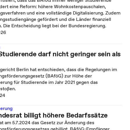
ritisiert, dass das BAföG immer weniger Studierende
ordert eine Reform: höhere Wohnkostenpauschalen,
gsverfahren und eine vollständige Digitalisierung. Zudem
ungsstudiengänge gefördert und die Länder finanziell
. Die Entscheidung liegt bei der Bundesregierung.
026
g
tudierende darf nicht geringer sein als
gericht Berlin hat entschieden, dass die Regelungen im
ngsförderungsgesetz (BAföG) zur Höhe der
erung für Studierende im Jahr 2021 gegen das
stoßen.
024
derung
desrat billigt höhere Bedarfssätze
at am 5.7.2024 das Gesetz zur Änderung des
gsförderungsgesetzes gebilligt. BAföG-Empfänger