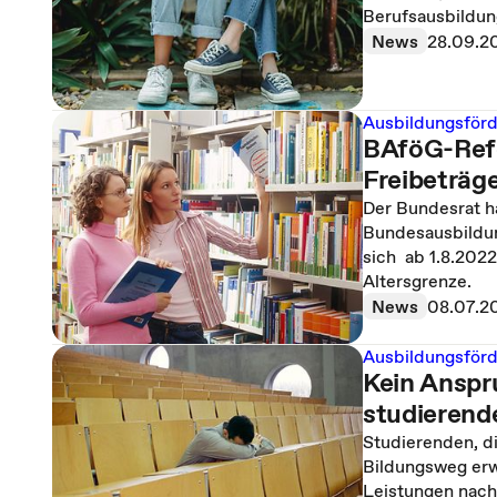
Berufsausbildun
News
28.09.2
Ausbildungsför
BAföG-Ref
Freibeträg
Der Bundesrat h
Bundesausbildun
sich ab 1.8.2022
Altersgrenze.
News
08.07.2
Ausbildungsför
Kein Anspr
studierend
Studierenden, d
Bildungsweg erw
Leistungen nac