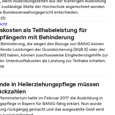
n, wenn Ausbildungszeiten aus der bisherigen Ausbildung
ür zuständige Stelle der Hochschule angerechnet worden
das Bundesverwaltungsgericht entschieden.
020
icht
kosten als Teilhabeleistung für
fängerin mit Behinderung
 Behinderung, die wegen des Bezugs von BAföG keinen
ufende Leistungen der Grundsicherung (SGB II) oder der
 XII) haben, können zuschussweise Eingliederungshilfe zur
r Unterkunftskosten als Leistung zur Teilhabe erhalten.
019
nde in Heilerziehungspflege müssen
ückzahlen
tsministerium hatte im Februar 2017 die Ausbildung in
gspflege in Bayern für BAföG-fähig erklärt. Nun wurde
ung rückgängig gemacht und das ausgezahlte Geld wird
n zurückgefordert.