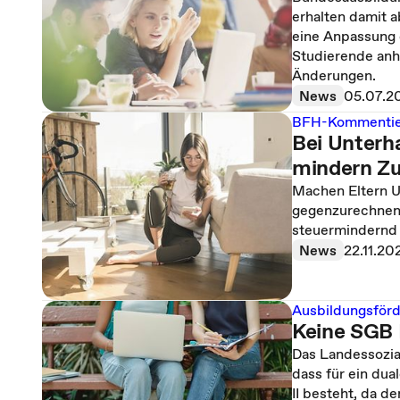
erhalten damit 
eine Anpassung 
Studierende anhe
Änderungen.
News
05.07.2
BFH-Kommentie
Bei Unterh
mindern Zu
Machen Eltern Un
gegenzurechnen.
steuermindernd 
News
22.11.20
Ausbildungsför
Keine SGB 
Das Landessozia
dass für ein du
II besteht, da 