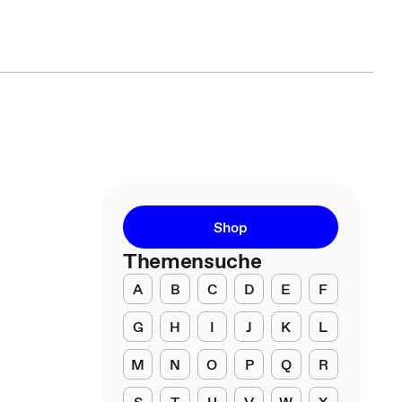
Shop
Themensuche
A
B
C
D
E
F
G
H
I
J
K
L
M
N
O
P
Q
R