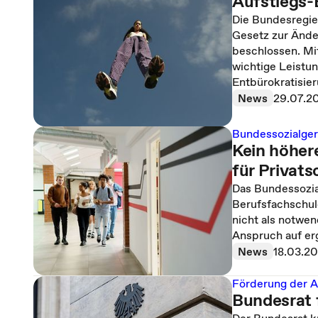
Aufstiegs-
Die Bundesregier
Gesetz zur Ände
beschlossen. Mi
wichtige Leistu
Entbürokratisie
News
29.07.2
Bundessozialger
Kein höhere
für Privats
Das Bundessozial
Berufsfachschul
nicht als notwe
Anspruch auf er
News
18.03.2
Förderung der A
Bundesrat