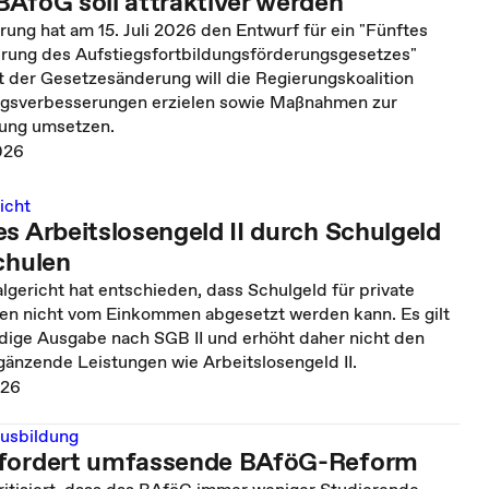
BAföG soll attraktiver werden
ung hat am 15. Juli 2026 den Entwurf für ein "Fünftes
rung des Aufstiegsfortbildungsförderungsgesetzes"
t der Gesetzesänderung will die Regierungskoalition
ngsverbesserungen erzielen sowie Maßnahmen zur
rung umsetzen.
026
icht
s Arbeitslosengeld II durch Schulgeld
chulen
gericht hat entschieden, dass Schulgeld für private
en nicht vom Einkommen abgesetzt werden kann. Es gilt
ndige Ausgabe nach SGB II und erhöht daher nicht den
gänzende Leistungen wie Arbeitslosengeld II.
026
usbildung
 fordert umfassende BAföG-Reform