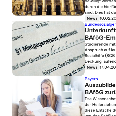
bewilligt werde
durch die hierf
sind. Dies hat 
News
10.02.2
Bundessozialger
Unterkunfts
BAföG-Emp
Studierende mit
Anspruch auf la
Sozialhilfe (SGB
Deckung laufende
News
17.04.2
Bayern
Auszubilde
BAföG zur
Das Wissenschaf
der Heilerziehun
diese Entscheid
von den Schüler