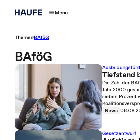
Menü
Themen
BAföG
BAföG
Ausbildungsför
Tiefstand 
Die Zahl der BA
Jahr 2000 gesun
sieben Prozent w
Koalitionsverspr
News
06.08.2
Gesetzentwurf