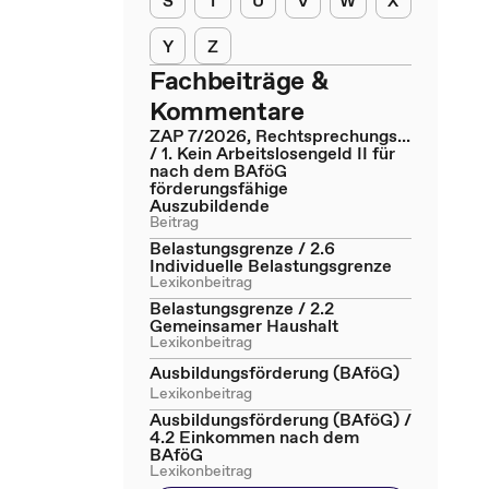
S
T
U
V
W
X
Y
Z
Fachbeiträge &
Kommentare
ZAP 7/2026, Rechtsprechungs...
/ 1. Kein Arbeitslosengeld II für
nach dem BAföG
förderungsfähige
Auszubildende
Beitrag
Belastungsgrenze / 2.6
Individuelle Belastungsgrenze
Lexikonbeitrag
Belastungsgrenze / 2.2
Gemeinsamer Haushalt
Lexikonbeitrag
Ausbildungsförderung (BAföG)
Lexikonbeitrag
Ausbildungsförderung (BAföG) /
4.2 Einkommen nach dem
BAföG
Lexikonbeitrag