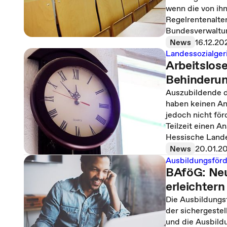
wenn die von ih
Regelrentenalter
Bundesverwaltun
News
16.12.20
Landessozialger
Arbeitslose
Behinderu
Auszubildende d
haben keinen Ans
jedoch nicht fö
Teilzeit einen A
Hessische Lande
News
20.01.2
Ausbildungsför
BAföG: Neu
erleichtern
Die Ausbildungsf
der sichergeste
und die Ausbild