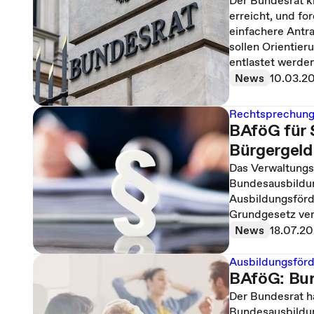
Der Bundesrat k
erreicht, und f
einfachere Antra
sollen Orientier
entlastet werden
News
10.03.2
Rechtsprechun
BAföG für S
Bürgergeld
Das Verwaltungs
Bundesausbildu
Ausbildungsförd
Grundgesetz ver
News
18.07.2
Ausbildungsför
BAföG: Bun
Der Bundesrat h
Bundesausbildun