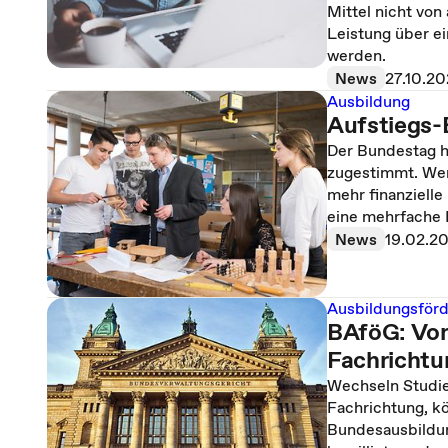
Mittel nicht von
Leistung über ei
werden.
News
27.10.2
Ausbildung
Aufstiegs-
Der Bundestag h
zugestimmt. Wer 
mehr finanzielle
eine mehrfache
News
19.02.2
Ausbildungsför
BAföG: Vor
Fachrichtu
Wechseln Studie
Fachrichtung, k
Bundesausbildun