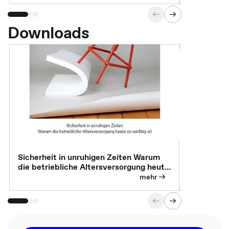
Downloads
Sicherheit in unruhigen Zeiten Warum
Betrieblic
die betriebliche Altersversorgung heute
Individuali
so wichtig ist
mehr