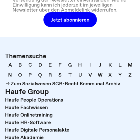
Einwilligung kann ich jederzeit im jeweiligen
Newsletter über den Abmeldelink widerrufen.
Jetzt abonnieren
Themensuche
A
B
C
D
E
F
G
H
I
J
K
L
M
N
O
P
Q
R
S
T
U
V
W
X
Y
Z
Zum Sozialwesen SGB-Recht Kommunal Archiv
Haufe Group
Haufe People Operations
Haufe Fachwissen
Haufe Onlinetraining
Haufe HR-Software
Haufe Digitale Personalakte
Haufe Akademie