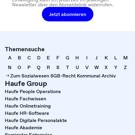
Newsletter über den Abmeldelink widerrufen.
Jetzt abonnieren
Themensuche
A
B
C
D
E
F
G
H
I
J
K
L
M
N
O
P
Q
R
S
T
U
V
W
X
Y
Z
Zum Sozialwesen SGB-Recht Kommunal Archiv
Haufe Group
Haufe People Operations
Haufe Fachwissen
Haufe Onlinetraining
Haufe HR-Software
Haufe Digitale Personalakte
Haufe Akademie
Semigator Enterprise