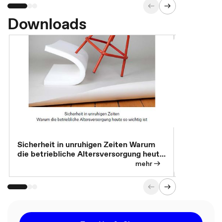
Downloads
Sicherheit in unruhigen Zeiten Warum
Betrieblic
die betriebliche Altersversorgung heute
Individuali
so wichtig ist
mehr