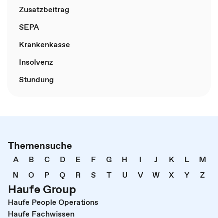
Zusatzbeitrag
SEPA
Krankenkasse
Insolvenz
Stundung
Themensuche
A
B
C
D
E
F
G
H
I
J
K
L
M
N
O
P
Q
R
S
T
U
V
W
X
Y
Z
Haufe Group
Haufe People Operations
Haufe Fachwissen