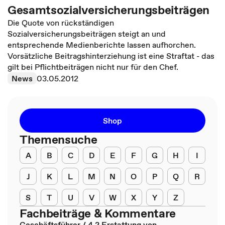
Gesamtsozialversicherungsbeiträgen
Die Quote von rückständigen
Sozialversicherungsbeiträgen steigt an und
entsprechende Medienberichte lassen aufhorchen.
Vorsätzliche Beitragshinterziehung ist eine Straftat - das
gilt bei Pflichtbeiträgen nicht nur für den Chef.
News
03.05.2012
Shop
Themensuche
A
B
C
D
E
F
G
H
I
J
K
L
M
N
O
P
Q
R
S
T
U
V
W
X
Y
Z
Fachbeiträge & Kommentare
Geschäftsführer / 4.2 Erstattung von