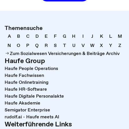
Themensuche
A
B
C
D
E
F
G
H
I
J
K
L
M
N
O
P
Q
R
S
T
U
V
W
X
Y
Z
Zum Sozialwesen Versicherungen & Beiträge Archiv
Haufe Group
Haufe People Operations
Haufe Fachwissen
Haufe Onlinetraining
Haufe HR-Software
Haufe Digitale Personalakte
Haufe Akademie
Semigator Enterprise
rudolf.ai - Haufe meets AI
Weiterführende Links