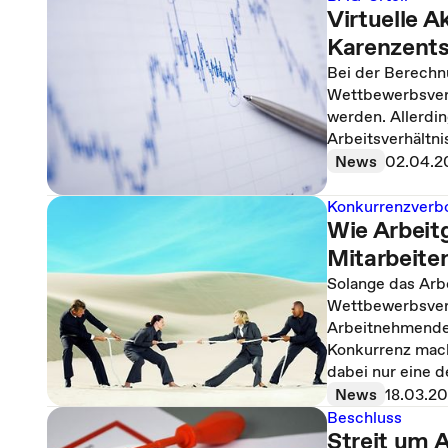
Virtuelle A
Karenzents
Bei der Berechn
Wettbewerbsverb
werden. Allerdin
Arbeitsverhältn
News
02.04.2
Konkurrenzverb
Wie Arbeit
Mitarbeite
Solange das Arbei
Wettbewerbsverb
Arbeitnehmende 
Konkurrenz mach
dabei nur eine 
News
18.03.2
Beschluss
Streit um 