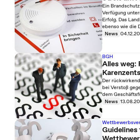
Ein Brandschutz
Verfügung unter
Erfolg. Das Lan
ebenso wie die D
News
04.12.2
BGH
Alles weg:
Karenzents
Der rückwirkend
bei Verstoß geg
dem Geschäftsfü
News
13.08.2
Wettbewerbsve
Guidelines
Wettbewer