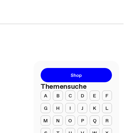
Shop
Themensuche
A
B
C
D
E
F
G
H
I
J
K
L
M
N
O
P
Q
R