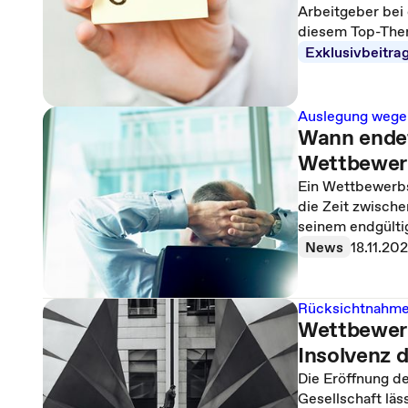
Arbeitgeber bei 
diesem Top-The
Exklusivbeitra
Auslegung wege
Wann endet
Wettbewer
Ein Wettbewerbs
die Zeit zwische
seinem endgülti
News
18.11.20
Rücksichtnahme 
Wettbewerb
Insolvenz d
Die Eröffnung d
Gesellschaft lä