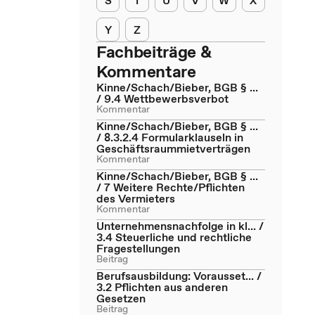
S
T
U
V
W
X
Y
Z
Fachbeiträge &
Kommentare
Kinne/Schach/Bieber, BGB § ...
/ 9.4 Wettbewerbsverbot
Kommentar
Kinne/Schach/Bieber, BGB § ...
/ 8.3.2.4 Formularklauseln in
Geschäftsraummietverträgen
Kommentar
Kinne/Schach/Bieber, BGB § ...
/ 7 Weitere Rechte/Pflichten
des Vermieters
Kommentar
Unternehmensnachfolge in kl... /
3.4 Steuerliche und rechtliche
Fragestellungen
Beitrag
Berufsausbildung: Vorausset... /
3.2 Pflichten aus anderen
Gesetzen
Beitrag