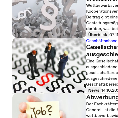
Wettbewerbsverb
Kooperationsver
Beitrag gibt ein
Gestaltungsmögl
darüber, was bei
Überblick
07.1
Geschäftschanc
Gesellschaf
ausgeschie
Eine Gesellscha
ausgeschiedenen
gesellschaftsre
ausgeschiedene 
Geschäftsbereich
News
14.10.20
Abwerbun
Der Fachkräftem
Generell ist die
wettbewerbswidr