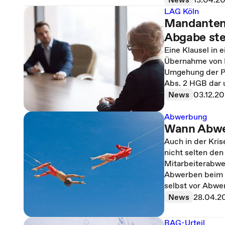
LAG Köln
Mandantenü
Abgabe ste
Eine Klausel in e
Übernahme von Ma
Umgehung der Pf
Abs. 2 HGB dar 
News
03.12.2
Abwerbung
Wann Abwer
Auch in der Kri
nicht selten den
Mitarbeiterabwe
Abwerben beim W
selbst vor Abwe
News
28.04.2
BAG-Urteil