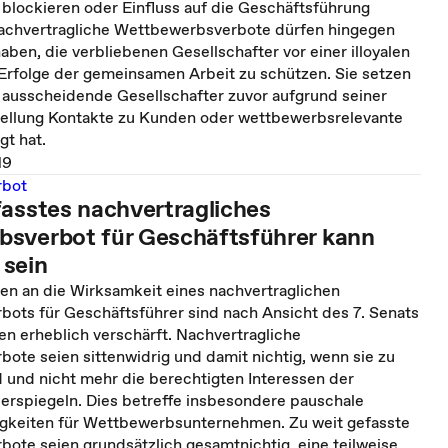
blockieren oder Einfluss auf die Geschäftsführung
chvertragliche Wettbewerbsverbote dürfen hingegen
ben, die verbliebenen Gesellschafter vor einer illoyalen
Erfolge der gemeinsamen Arbeit zu schützen. Sie setzen
r ausscheidende Gesellschafter zuvor aufgrund seiner
tellung Kontakte zu Kunden oder wettbewerbsrelevante
gt hat.
19
rbot
fasstes nachvertragliches
sverbot für Geschäftsführer kann
sein
en an die Wirksamkeit eines nachvertraglichen
ots für Geschäftsführer sind nach Ansicht des 7. Senats
 erheblich verschärft. Nachvertragliche
ote seien sittenwidrig und damit nichtig, wenn sie zu
d und nicht mehr die berechtigten Interessen der
derspiegeln. Dies betreffe insbesondere pauschale
igkeiten für Wettbewerbsunternehmen. Zu weit gefasste
ote seien grundsätzlich gesamtnichtig, eine teilweise