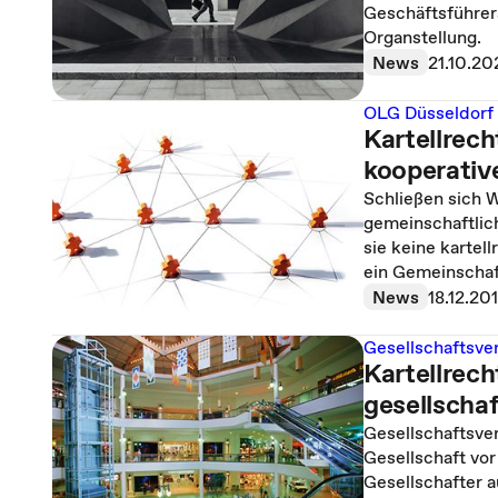
Geschäftsführer
Organstellung.
News
21.10.2
OLG Düsseldorf
Kartellrec
kooperati
Schließen sich 
gemeinschaftlic
sie keine kartel
ein Gemeinscha
News
18.12.20
Gesellschaftsve
Kartellrec
gesellscha
Gesellschaftsve
Gesellschaft vor
Gesellschafter 