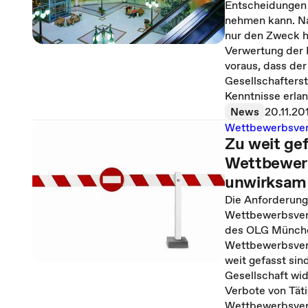
Entscheidungen 
nehmen kann. Na
nur den Zweck ha
Verwertung der 
voraus, dass de
Gesellschafters
Kenntnisse erlan
News
20.11.20
Wettbewerbsve
Zu weit ge
Wettbewerb
unwirksam 
Die Anforderung
Wettbewerbsverb
des OLG München
Wettbewerbsverb
weit gefasst sin
Gesellschaft wi
Verbote von Tät
Wettbewerbsverb