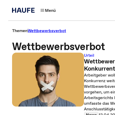
Menü
Themen
Wettbewerbsverbot
Wettbewerbsverbot
Urteil
Wettbewerb
Konkurren
Arbeitgeber woll
Konkurrenz weit
Wettbewerbsverb
vorgehen, um ei
Arbeitsgerichts 
umfasste das We
Anschlusstätigke
News
13.04.2