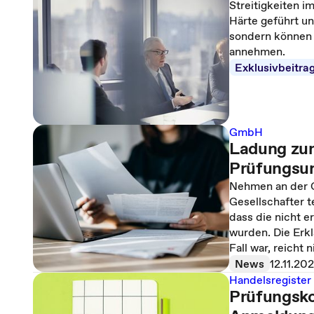
Streitigkeiten 
Härte geführt un
sondern können 
annehmen.
Exklusivbeitra
GmbH
Ladung zur
Prüfungsum
Nehmen an der G
Gesellschafter t
dass die nicht 
wurden. Die Erk
Fall war, reicht 
News
12.11.20
Handelsregister
Prüfungsko