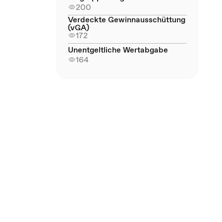
200
Verdeckte Gewinnausschüttung
(vGA)
172
Unentgeltliche Wertabgabe
164