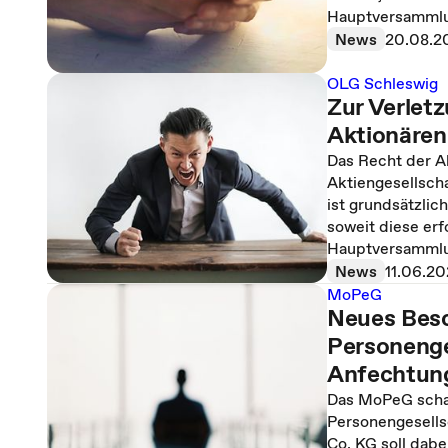
Hauptversammlu
News
20.08.2
OLG Schleswig
Zur Verlet
Aktionären
Das Recht der A
Aktiengesellscha
ist grundsätzlic
soweit diese er
Hauptversammlun
News
11.06.2
MoPeG
Neues Besc
Personenge
Anfechtun
Das MoPeG schaf
Personengesell
Co. KG soll dabe