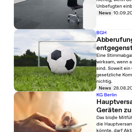
Unbefugten einb
News
10.09.2
BGH
Abberufung
entgegens
Eine Stimmabgab
wirksam, wenn a
sind. Soweit ei
gesetzliche Komp
nichtig.
News
28.08.2
KG Berlin
Hauptversa
Geräten zu
Das bloße Mitfü
die Hauptversam
könnte, darf Akt