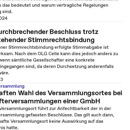
as das bedeutet und warum vertragliche Regelungen
g sind.
024
rchbrechender Beschluss trotz
tehender Stimmrechtsbindung
iner Stimmrechtsbindung erfolgte Stimmabgabe ist
irksam. Nach dem OLG Celle kann dies jedoch anders zu
 wenn sämtliche Gesellschafter eine konkrete
ngegangen sind, da deren Durchsetzung anderenfalls
wäre.
23
versammlung
haften Wahl des Versammlungsortes bei
afterversammlungen einer GmbH
 Versammlungsort führt zur Anfechtbarkeit der in der
ersammlung gefassten Beschlüsse. Das gilt auch dann,
hafte Versammlungsort keine Auswirkung auf das
is hatte.