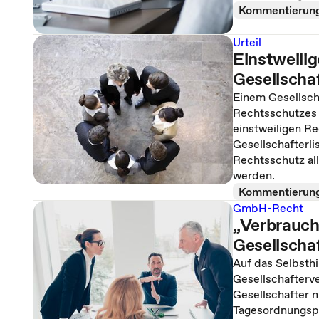
Kommentierun
Urteil
Einstweili
Gesellscha
Einem Gesellsch
Rechtsschutzes 
einstweiligen Re
Gesellschafterli
Rechtsschutz all
werden.
Kommentierun
GmbH-Recht
„Verbrauch
Gesellscha
Auf das Selbsthi
Gesellschafterv
Gesellschafter 
Tagesordnungspu