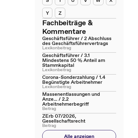
S
T
U
V
W
X
Y
Z
Fachbeiträge &
Kommentare
Geschäftsführer / 2 Abschluss
des Geschäftsführervertrags
Lexikonbeitrag
Geschäftsführer / 3.1
Mindestens 50 % Anteil am
Stammkapital
Lexikonbeitrag
Corona-Sonderzahlung / 1.4
Begünstigte Arbeitnehmer
Lexikonbeitrag
Massenentlassungen und
Anze... / 2.2
Arbeitnehmerbegriff
Beitrag
ZErb 07/2026,
Gesellschaftsrecht
Beitrag
Alle anzeigen