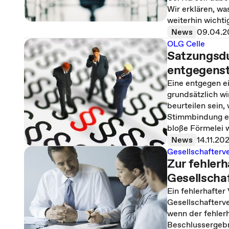
Wir erklären, w
weiterhin wichti
News
09.04.2
OLG Celle
Satzungsdu
entgegens
Eine entgegen e
grundsätzlich w
beurteilen sein,
Stimmbindung ei
bloße Förmelei 
News
14.11.20
Gesellschafter
Zur fehler
Gesellsch
Ein fehlerhafter
Gesellschafterv
wenn der fehler
Beschlussergebn