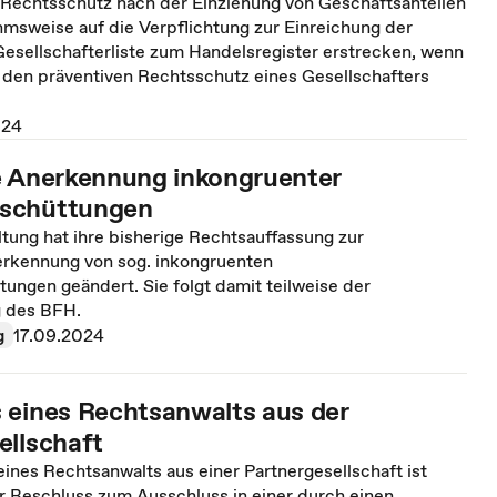
e Rechtsschutz nach der Einziehung von Geschäftsanteilen
hmsweise auf die Verpflichtung zur Einreichung der
Gesellschafterliste zum Handelsregister erstrecken, wenn
t den präventiven Rechtsschutz eines Gesellschafters
024
e Anerkennung inkongruenter
schüttungen
tung hat ihre bisherige Rechtsauffassung zur
erkennung von sog. inkongruenten
ungen geändert. Sie folgt damit teilweise der
 des BFH.
g
17.09.2024
 eines Rechtsanwalts aus der
ellschaft
ines Rechtsanwalts aus einer Partnergesellschaft ist
r Beschluss zum Ausschluss in einer durch einen