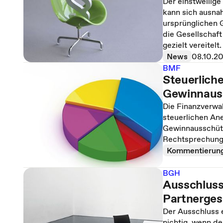
Der einstweilig
kann sich ausna
ursprünglichen 
die Gesellschaf
gezielt vereitelt.
News
08.10.2
BMF
Steuerlich
Gewinnaus
Die Finanzverwal
steuerlichen An
Gewinnausschütt
Rechtsprechung
Kommentierun
BGH
Ausschluss
Partnerges
Der Ausschluss e
nichtig, wenn de