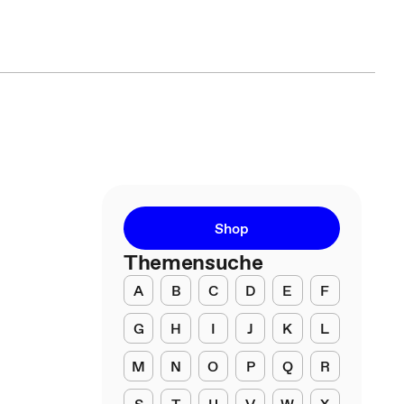
Shop
Themensuche
A
B
C
D
E
F
G
H
I
J
K
L
M
N
O
P
Q
R