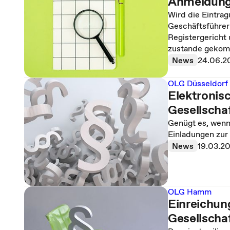
Anmeldung 
Wird die Eintra
Geschäftsführer
Registergericht
zustande gekom
News
24.06.2
OLG Düsseldorf
Elektronis
Gesellsch
Genügt es, wenn
Einladungen zur
News
19.03.2
OLG Hamm
Einreichun
Gesellschaf