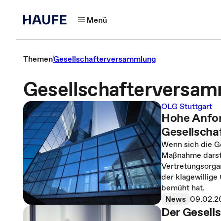
Menü
Themen
Gesellschafterversammlung
Gesellschafterversa
OLG Stuttgart
Hohe Anfor
Gesellscha
Wenn sich die G
Maßnahme darstel
Vertretungsorga
der klagewillige
bemüht hat.
News
09.02.2
Der Gesells