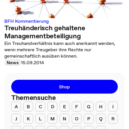
BFH Kommentierung
Treuhänderisch gehaltene
Managementbeteiligung
Ein Treuhandverhältnis kann auch anerkannt werden,
wenn mehrere Treugeber ihre Rechte nur
gemeinschaftlich ausüben können.
News
15.09.2014
Shop
Themensuche
A
B
C
D
E
F
G
H
I
J
K
L
M
N
O
P
Q
R