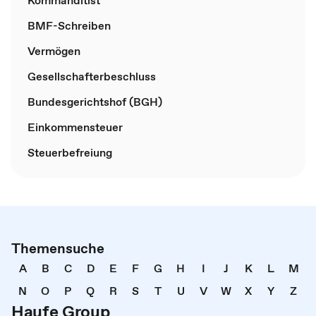
Kommanditist
BMF-Schreiben
Vermögen
Gesellschafterbeschluss
Bundesgerichtshof (BGH)
Einkommensteuer
Steuerbefreiung
Themensuche
A
B
C
D
E
F
G
H
I
J
K
L
M
N
O
P
Q
R
S
T
U
V
W
X
Y
Z
Haufe Group