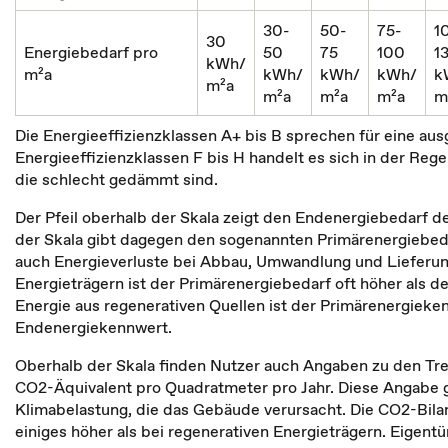
30-
50-
75-
1
30
Energiebedarf pro
50
75
100
1
kWh/
m²a
kWh/
kWh/
kWh/
k
m²a
m²a
m²a
m²a
m
Die Energieeffizienzklassen A+ bis B sprechen für eine aus
Energieeffizienzklassen F bis H handelt es sich in der Rege
die schlecht gedämmt sind.
Der Pfeil oberhalb der Skala zeigt den Endenergiebedarf d
der Skala gibt dagegen den sogenannten Primärenergiebeda
auch Energieverluste bei Abbau, Umwandlung und Lieferung
Energieträgern ist der Primärenergiebedarf oft höher als 
Energie aus regenerativen Quellen ist der Primärenergieken
Endenergiekennwert.
Oberhalb der Skala finden Nutzer auch Angaben zu den Tr
CO2-Äquivalent pro Quadratmeter pro Jahr. Diese Angabe g
Klimabelastung, die das Gebäude verursacht. Die CO2-Bilan
einiges höher als bei regenerativen Energieträgern. Eigent