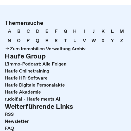
Themensuche
A
B
C
D
E
F
G
H
I
J
K
L
M
N
O
P
Q
R
S
T
U
V
W
X
Y
Z
Zum Immobilien Verwaltung Archiv
Haufe Group
L'Immo-Podcast: Alle Folgen
Haufe Onlinetraining
Haufe HR-Software
Haufe Digitale Personalakte
Haufe Akademie
rudolf.ai - Haufe meets AI
Weiterführende Links
RSS
Newsletter
FAQ