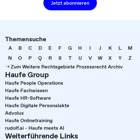
Jetzt abonnieren
Themensuche
A
B
C
D
E
F
G
H
I
J
K
L
M
N
O
P
Q
R
S
T
U
V
W
X
Y
Z
Zum Weitere Rechtsgebiete Prozessrecht Archiv
Haufe Group
Haufe People Operations
Haufe Fachwissen
Haufe HR-Software
Haufe Digitale Personalakte
Advolux
Haufe Onlinetraining
rudolf.ai - Haufe meets AI
Weiterführende Links