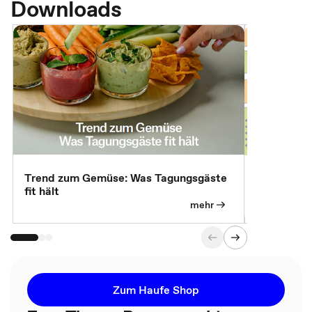
Downloads
Trend zum Gemüse: Was Tagungsgäste
Digital Gu
fit hält
mehr
Zum Haufe Shop