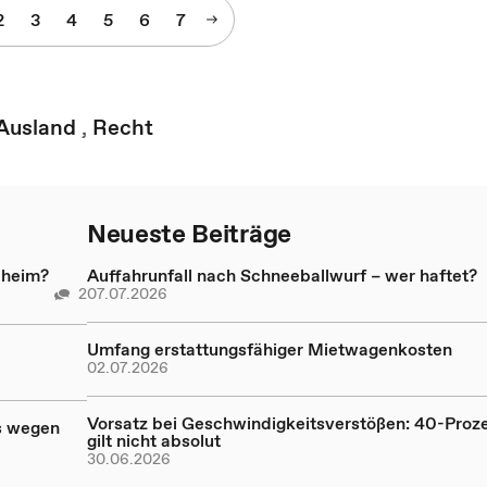
2
3
4
5
6
7
Ausland
,
Recht
Neueste Beiträge
eheim?
Auffahrunfall nach Schneeballwurf – wer haftet?
2
07.07.2026
Umfang erstattungsfähiger Mietwagenkosten
02.07.2026
Vorsatz bei Geschwindigkeitsverstößen: 40-Proz
s wegen
gilt nicht absolut
30.06.2026