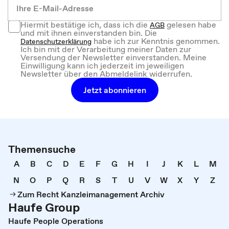
Hiermit bestätige ich, dass ich die
gelesen habe
AGB
und mit ihnen einverstanden bin. Die
habe ich zur Kenntnis genommen.
Datenschutzerklärung
Ich bin mit der Verarbeitung meiner Daten zur
Versendung der Newsletter einverstanden. Meine
Einwilligung kann ich jederzeit im jeweiligen
Newsletter über den Abmeldelink widerrufen.
Jetzt abonnieren
Themensuche
A
B
C
D
E
F
G
H
I
J
K
L
M
N
O
P
Q
R
S
T
U
V
W
X
Y
Z
Zum Recht Kanzleimanagement Archiv
Haufe Group
Haufe People Operations