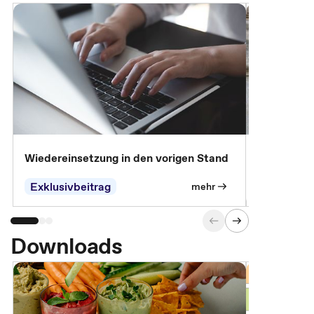
Wiedereinsetzung in den vorigen Stand
Erscheinen 
Parteien, 
Exklusivbeitrag
Exklusivb
mehr
Downloads