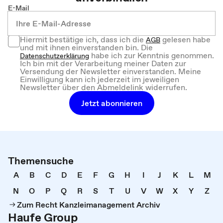
E-Mail
Hiermit bestätige ich, dass ich die
gelesen habe
AGB
und mit ihnen einverstanden bin. Die
habe ich zur Kenntnis genommen.
Datenschutzerklärung
Ich bin mit der Verarbeitung meiner Daten zur
Versendung der Newsletter einverstanden. Meine
Einwilligung kann ich jederzeit im jeweiligen
Newsletter über den Abmeldelink widerrufen.
Jetzt abonnieren
Themensuche
A
B
C
D
E
F
G
H
I
J
K
L
M
N
O
P
Q
R
S
T
U
V
W
X
Y
Z
Zum Recht Kanzleimanagement Archiv
Haufe Group