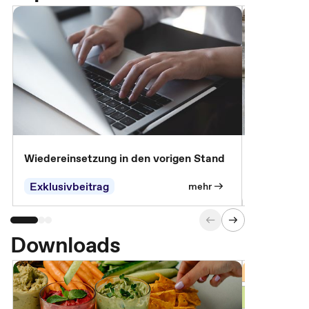
Wiedereinsetzung in den vorigen Stand
Erscheinen 
Parteien, 
Exklusivbeitrag
Exklusivb
mehr
Downloads