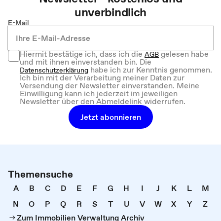
unverbindlich
E-Mail
Hiermit bestätige ich, dass ich die
gelesen habe
AGB
und mit ihnen einverstanden bin. Die
habe ich zur Kenntnis genommen.
Datenschutzerklärung
Ich bin mit der Verarbeitung meiner Daten zur
Versendung der Newsletter einverstanden. Meine
Einwilligung kann ich jederzeit im jeweiligen
Newsletter über den Abmeldelink widerrufen.
Jetzt abonnieren
Themensuche
A
B
C
D
E
F
G
H
I
J
K
L
M
N
O
P
Q
R
S
T
U
V
W
X
Y
Z
Zum Immobilien Verwaltung Archiv