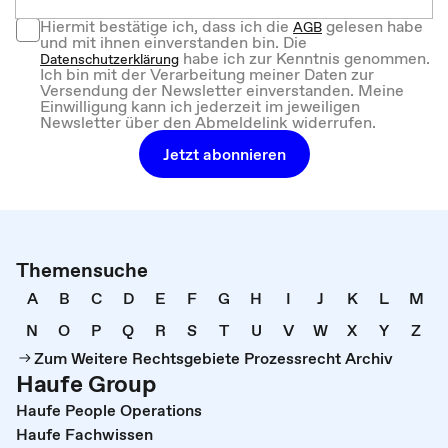
Hiermit bestätige ich, dass ich die
gelesen habe
AGB
und mit ihnen einverstanden bin. Die
habe ich zur Kenntnis genommen.
Datenschutzerklärung
Ich bin mit der Verarbeitung meiner Daten zur
Versendung der Newsletter einverstanden. Meine
Einwilligung kann ich jederzeit im jeweiligen
Newsletter über den Abmeldelink widerrufen.
Jetzt abonnieren
Themensuche
A
B
C
D
E
F
G
H
I
J
K
L
M
N
O
P
Q
R
S
T
U
V
W
X
Y
Z
Zum Weitere Rechtsgebiete Prozessrecht Archiv
Haufe Group
Haufe People Operations
Haufe Fachwissen