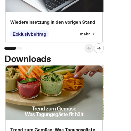
Wiedereinsetzung in den vorigen Stand
Erscheinen 
Parteien, 
Exklusivbeitrag
Exklusivb
mehr
Downloads
Trend zum Gemüse: Was Tagungsgäste
Digital Gu