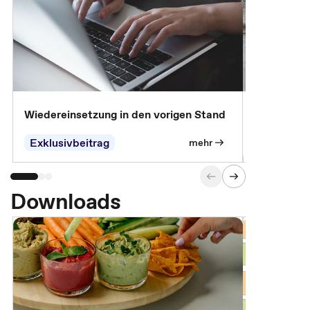
Wiedereinsetzung in den vorigen Stand
Erscheinen 
Parteien, 
Exklusivbeitrag
Exklusivb
mehr
Downloads