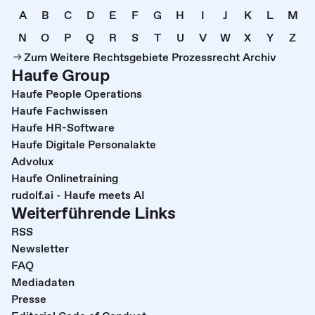
A
B
C
D
E
F
G
H
I
J
K
L
M
N
O
P
Q
R
S
T
U
V
W
X
Y
Z
Zum Weitere Rechtsgebiete Prozessrecht Archiv
Haufe Group
Haufe People Operations
Haufe Fachwissen
Haufe HR-Software
Haufe Digitale Personalakte
Advolux
Haufe Onlinetraining
rudolf.ai - Haufe meets AI
Weiterführende Links
RSS
Newsletter
FAQ
Mediadaten
Presse