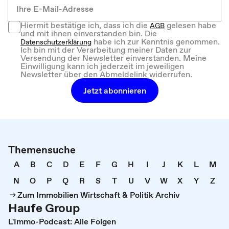
Hiermit bestätige ich, dass ich die
gelesen habe
AGB
und mit ihnen einverstanden bin. Die
habe ich zur Kenntnis genommen.
Datenschutzerklärung
Ich bin mit der Verarbeitung meiner Daten zur
Versendung der Newsletter einverstanden. Meine
Einwilligung kann ich jederzeit im jeweiligen
Newsletter über den Abmeldelink widerrufen.
Jetzt abonnieren
Themensuche
A
B
C
D
E
F
G
H
I
J
K
L
M
N
O
P
Q
R
S
T
U
V
W
X
Y
Z
Zum Immobilien Wirtschaft & Politik Archiv
Haufe Group
L'Immo-Podcast: Alle Folgen