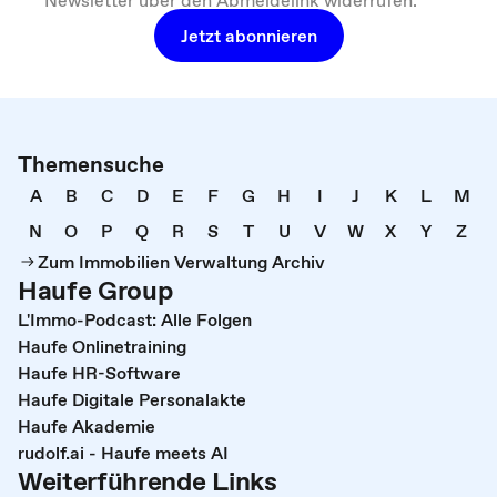
Newsletter über den Abmeldelink widerrufen.
Jetzt abonnieren
Themensuche
A
B
C
D
E
F
G
H
I
J
K
L
M
N
O
P
Q
R
S
T
U
V
W
X
Y
Z
Zum Immobilien Verwaltung Archiv
Haufe Group
L'Immo-Podcast: Alle Folgen
Haufe Onlinetraining
Haufe HR-Software
Haufe Digitale Personalakte
Haufe Akademie
rudolf.ai - Haufe meets AI
Weiterführende Links