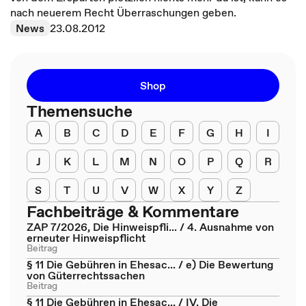
nach neuerem Recht Überraschungen geben.
News
23.08.2012
Shop
Themensuche
A
B
C
D
E
F
G
H
I
J
K
L
M
N
O
P
Q
R
S
T
U
V
W
X
Y
Z
Fachbeiträge & Kommentare
ZAP 7/2026, Die Hinweispfli... / 4. Ausnahme von
erneuter Hinweispflicht
Beitrag
§ 11 Die Gebühren in Ehesac... / e) Die Bewertung
von Güterrechtssachen
Beitrag
§ 11 Die Gebühren in Ehesac... / IV. Die