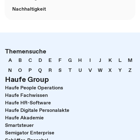
Nachhaltigkeit
Themensuche
A
B
C
D
E
F
G
H
I
J
K
L
M
N
O
P
Q
R
S
T
U
V
W
X
Y
Z
Haufe Group
Haufe People Operations
Haufe Fachwissen
Haufe HR-Software
Haufe Digitale Personalakte
Haufe Akademie
Smartsteuer
Semigator Enterprise