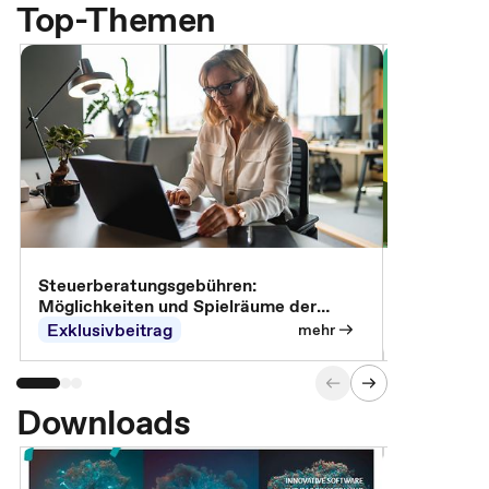
Top-Themen
Steuerberatungsgebühren:
Omnibus-Pa
Möglichkeiten und Spielräume der
Abrechnung
Exklusivbeitrag
Exklusivb
mehr
Downloads