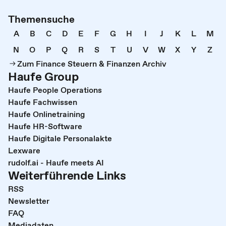
Themensuche
A
B
C
D
E
F
G
H
I
J
K
L
M
N
O
P
Q
R
S
T
U
V
W
X
Y
Z
Zum Finance Steuern & Finanzen Archiv
Haufe Group
Haufe People Operations
Haufe Fachwissen
Haufe Onlinetraining
Haufe HR-Software
Haufe Digitale Personalakte
Lexware
rudolf.ai - Haufe meets AI
Weiterführende Links
RSS
Newsletter
FAQ
Mediadaten