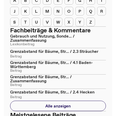
A
B
C
D
E
F
G
H
I
J
K
L
M
N
O
P
Q
R
S
T
U
V
W
X
Y
Z
Fachbeiträge & Kommentare
Gebrauch und Nutzung, Sonde... /
Zusammenfassung
Lexikonbeitrag
Grenzabstand für Bäume, Str... / 2.3 Sträucher
Beitrag
Grenzabstand für Bäume, Str... / 4.1 Baden-
Württemberg
Beitrag
Grenzabstand für Bäume, Str... /
Zusammenfassung
Beitrag
Grenzabstand für Bäume, Str... / 2.4 Hecken
Beitrag
Alle anzeigen
Meistgelesene Beiträge