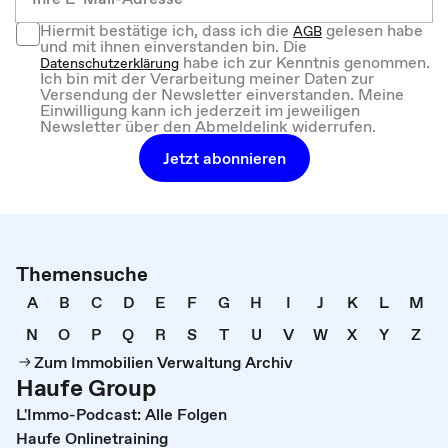
Hiermit bestätige ich, dass ich die
gelesen habe
AGB
und mit ihnen einverstanden bin. Die
habe ich zur Kenntnis genommen.
Datenschutzerklärung
Ich bin mit der Verarbeitung meiner Daten zur
Versendung der Newsletter einverstanden. Meine
Einwilligung kann ich jederzeit im jeweiligen
Newsletter über den Abmeldelink widerrufen.
Jetzt abonnieren
Themensuche
A
B
C
D
E
F
G
H
I
J
K
L
M
N
O
P
Q
R
S
T
U
V
W
X
Y
Z
Zum Immobilien Verwaltung Archiv
Haufe Group
L'Immo-Podcast: Alle Folgen
Haufe Onlinetraining