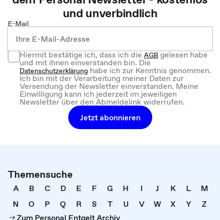
und unverbindlich
E-Mail
Hiermit bestätige ich, dass ich die
gelesen habe
AGB
und mit ihnen einverstanden bin. Die
habe ich zur Kenntnis genommen.
Datenschutzerklärung
Ich bin mit der Verarbeitung meiner Daten zur
Versendung der Newsletter einverstanden. Meine
Einwilligung kann ich jederzeit im jeweiligen
Newsletter über den Abmeldelink widerrufen.
Jetzt abonnieren
Themensuche
A
B
C
D
E
F
G
H
I
J
K
L
M
N
O
P
Q
R
S
T
U
V
W
X
Y
Z
Zum Personal Entgelt Archiv