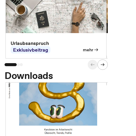
Urlaubsanspruch
Ferienjobb
Exklusivbeitrag
Exklusivb
mehr
Downloads