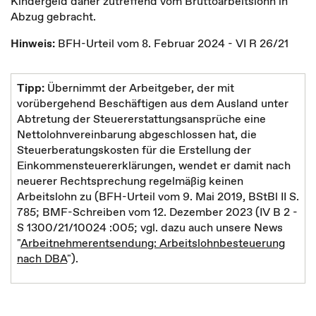
Kindergeld daher zutreffend vom Bruttoarbeitslohn in
Abzug gebracht.
Hinweis:
BFH-Urteil vom 8. Februar 2024 - VI R 26/21
Tipp:
Übernimmt der Arbeitgeber, der mit
vorübergehend Beschäftigen aus dem Ausland unter
Abtretung der Steuererstattungsansprüche eine
Nettolohnvereinbarung abgeschlossen hat, die
Steuerberatungskosten für die Erstellung der
Einkommensteuererklärungen, wendet er damit nach
neuerer Rechtsprechung regelmäßig keinen
Arbeitslohn zu (BFH-Urteil vom 9. Mai 2019, BStBl II S.
785; BMF-Schreiben vom 12. Dezember 2023 (IV B 2 -
S 1300/21/10024 :005; vgl. dazu auch unsere News
"
Arbeitnehmerentsendung: Arbeitslohnbesteuerung
nach DBA
").