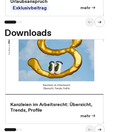
Urlaubsanspruch
Ferienjobb
Exklusivbeitrag
Exklusivb
mehr
Downloads
Kanzleien im Arbeitsrecht: Übersicht,
MBA, Maste
Trends, Profile
für die KI-
mehr