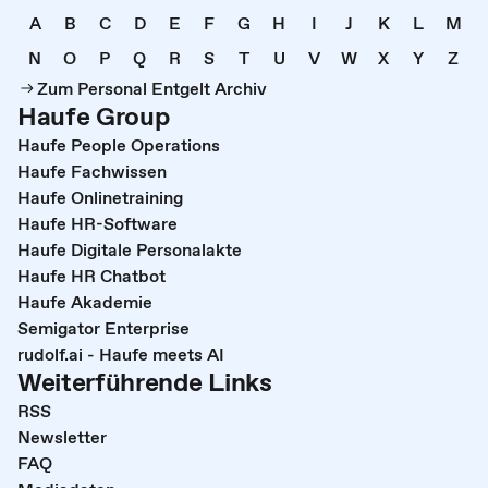
A
B
C
D
E
F
G
H
I
J
K
L
M
N
O
P
Q
R
S
T
U
V
W
X
Y
Z
Zum Personal Entgelt Archiv
Haufe Group
Haufe People Operations
Haufe Fachwissen
Haufe Onlinetraining
Haufe HR-Software
Haufe Digitale Personalakte
Haufe HR Chatbot
Haufe Akademie
Semigator Enterprise
rudolf.ai - Haufe meets AI
Weiterführende Links
RSS
Newsletter
FAQ