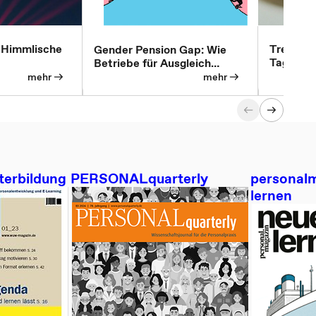
 Himmlische
Trend z
Gender Pension Gap: Wie
Tagungsg
Betriebe für Ausgleich
sorgen können
mehr
mehr
terbildung
PERSONALquarterly
personalm
lernen