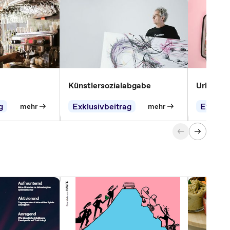
Künstlersozialabgabe
Urlaubsg
g
Exklusivbeitrag
Exklusi
mehr
mehr