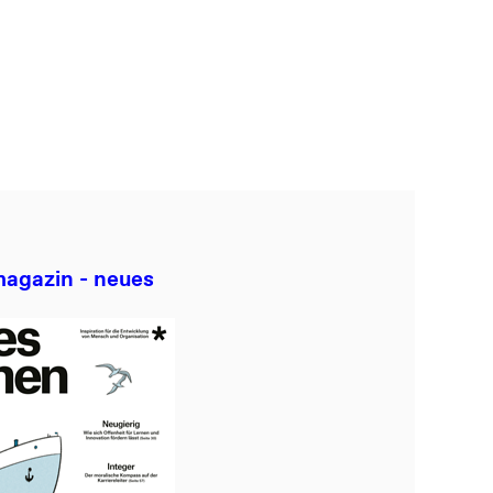
um Gemüse: Was
äste fit hält
mehr
agazin - neues