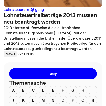
Lohnsteuerermäßigung
Lohnsteuerfreibeträge 2013 müssen
neu beantragt werden
2013 starten stufenweise die elektronischen
Lohnsteuerabzugsmerkmale (ELStAM). Mit der
Umstellung müssen die bisher in der Übergangszeit 2011
und 2012 automatisch übertragenen Freibeträge für den
Lohnsteuerabzug unbedingt neu beantragt werden.
News
22.11.2012
Shop
Themensuche
A
B
C
D
E
F
G
H
I
J
K
L
M
N
O
P
Q
R