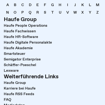
A
B
C
D
E
F
G
H
I
J
K
L
M
N
O
P
Q
R
S
T
U
V
W
X
Y
Z
Haufe Group
Haufe People Operations
Haufe Fachwissen
Haufe HR-Software
Haufe Digitale Personalakte
Haufe Akademie
Smartsteuer
Semigator Enterprise
Schäffer-Poeschel
Lexware
Weiterführende Links
Haufe Group
Karriere bei Haufe
Haufe RSS Feeds
FAQ