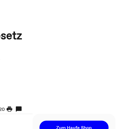
setz
r
20
Zum Haufe Shop