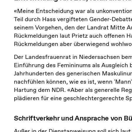
«Meine Entscheidung war als unkonventione
Teil durch Hass vergifteten Gender-Debatte
seinem Vorgehen, den der Landrat Mitte Aug
Rückmeldungen laut Prietz auch offenen Ha
Rückmeldungen aber überwiegend wohlwolle
Der Landesfrauenrat in Niedersachsen bem
Einführung des Femininums als Ausgleich b
Jahrhunderten des generischen Maskulinu
nachfühlen können, wie es ist, wenn 'Mann'
Hartung dem NDR. «Aber als generelle Reg
plädieren für eine geschlechtergerechte 
Schriftverkehr und Ansprache von Bü
Außer in der Dienstanweisung soll sich la