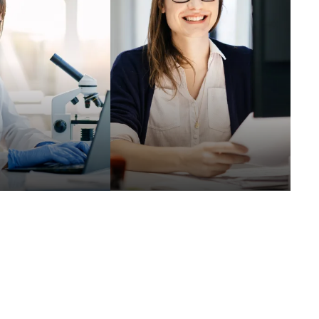
gsinstitute
Länder