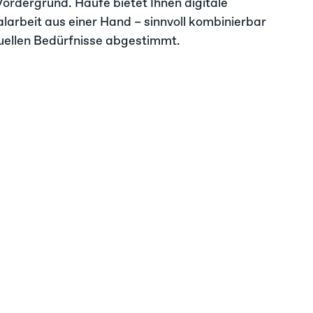
Vordergrund. Haufe bietet Ihnen digitale
larbeit aus einer Hand – sinnvoll kombinierbar
duellen Bedürfnisse abgestimmt.