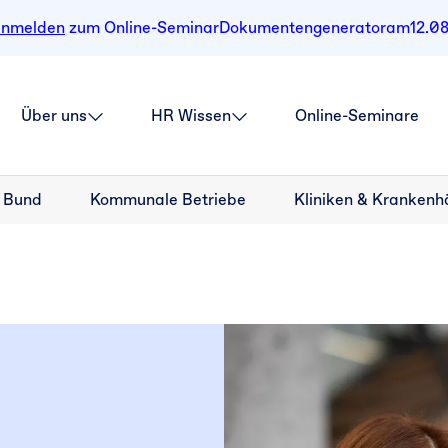
anmelden
zum Online-Seminar
Dokumentengenerator
am
12.0
Über uns
HR Wissen
Online-Seminare
 Bund
Kommunale Betriebe
Kliniken & Krankenh