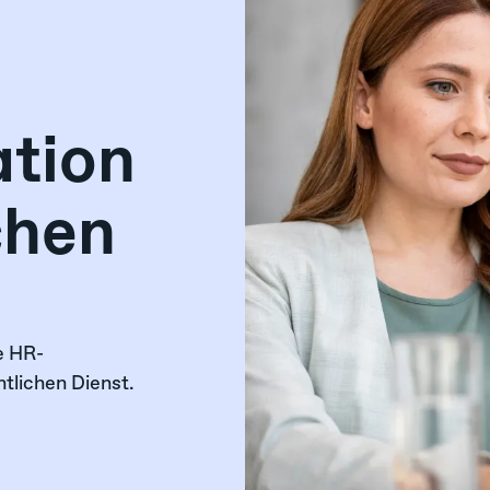
tion
chen
he HR-
ntlichen Dienst.