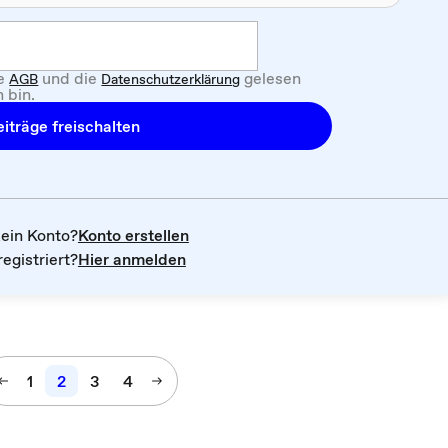
ie
und die
gelesen
AGB
Datenschutzerklärung
 bin.
iträge freischalten
kein Konto?
Konto erstellen
registriert?
Hier anmelden
1
2
3
4