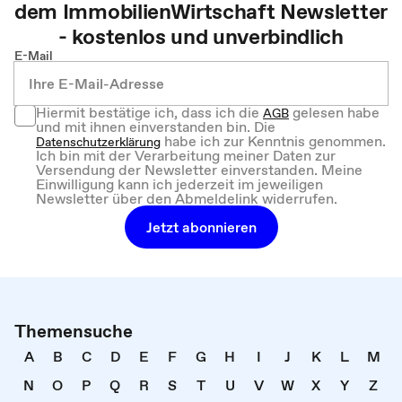
dem
ImmobilienWirtschaft
Newsletter
- kostenlos und unverbindlich
E-Mail
Hiermit bestätige ich, dass ich die
gelesen habe
AGB
und mit ihnen einverstanden bin. Die
habe ich zur Kenntnis genommen.
Datenschutzerklärung
Ich bin mit der Verarbeitung meiner Daten zur
Versendung der Newsletter einverstanden. Meine
Einwilligung kann ich jederzeit im jeweiligen
Newsletter über den Abmeldelink widerrufen.
Jetzt abonnieren
Themensuche
A
B
C
D
E
F
G
H
I
J
K
L
M
N
O
P
Q
R
S
T
U
V
W
X
Y
Z