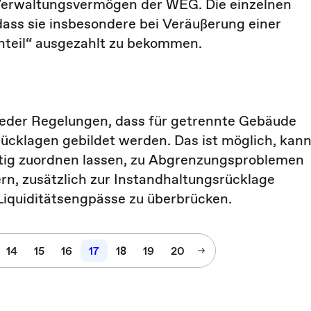
 Verwaltungsvermögen der WEG. Die einzelnen
dass sie insbesondere bei Veräußerung einer
nteil“ ausgezahlt zu bekommen.
ieder Regelungen, dass für getrennte Gebäude
 Rücklagen gebildet werden. Das ist möglich, kan
utig zuordnen lassen, zu Abgrenzungsproblemen
n, zusätzlich zur Instandhaltungsrücklage
Liquiditätsengpässe zu überbrücken.
14
15
16
17
18
19
20