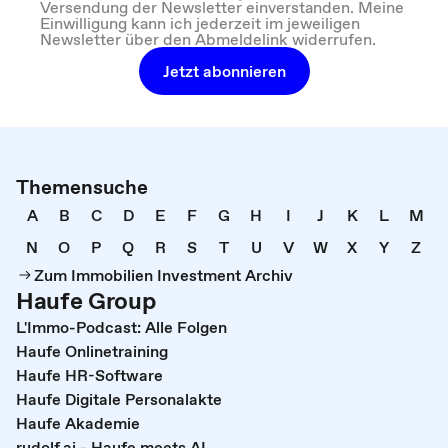
Versendung der Newsletter einverstanden. Meine
Einwilligung kann ich jederzeit im jeweiligen
Newsletter über den Abmeldelink widerrufen.
Jetzt abonnieren
Themensuche
A
B
C
D
E
F
G
H
I
J
K
L
M
N
O
P
Q
R
S
T
U
V
W
X
Y
Z
Zum Immobilien Investment Archiv
Haufe Group
L'Immo-Podcast: Alle Folgen
Haufe Onlinetraining
Haufe HR-Software
Haufe Digitale Personalakte
Haufe Akademie
rudolf.ai - Haufe meets AI