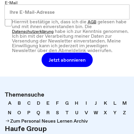
E-Mail
Hiermit bestätige ich, dass ich die
gelesen habe
AGB
und mit ihnen einverstanden bin. Die
habe ich zur Kenntnis genommen.
Datenschutzerklärung
Ich bin mit der Verarbeitung meiner Daten zur
Versendung der Newsletter einverstanden. Meine
Einwilligung kann ich jederzeit im jeweiligen
Newsletter über den Abmeldelink widerrufen.
Jetzt abonnieren
Themensuche
A
B
C
D
E
F
G
H
I
J
K
L
M
N
O
P
Q
R
S
T
U
V
W
X
Y
Z
Zum Personal Neues Lernen Archiv
Haufe Group