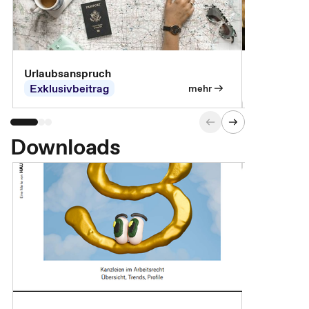
Urlaubsanspruch
Ferienjobb
Exklusivbeitrag
Exklusivb
mehr
Downloads