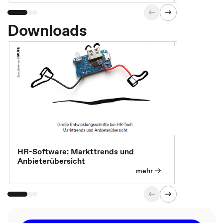
Downloads
HR-Software: Markttrends und
Sicherheit
Anbieterübersicht
die betrie
so wichtig 
mehr