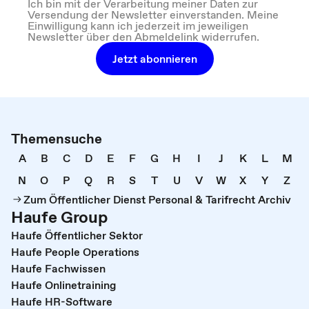
Ich bin mit der Verarbeitung meiner Daten zur
Versendung der Newsletter einverstanden. Meine
Einwilligung kann ich jederzeit im jeweiligen
Newsletter über den Abmeldelink widerrufen.
Jetzt abonnieren
Themensuche
A
B
C
D
E
F
G
H
I
J
K
L
M
N
O
P
Q
R
S
T
U
V
W
X
Y
Z
Zum Öffentlicher Dienst Personal & Tarifrecht Archiv
Haufe Group
Haufe Öffentlicher Sektor
Haufe People Operations
Haufe Fachwissen
Haufe Onlinetraining
Haufe HR-Software