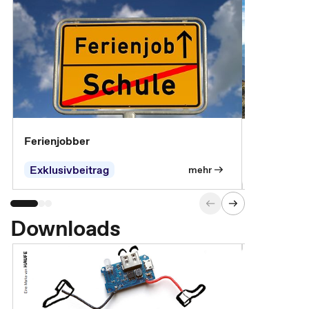
Ferienjobber
Tauschtag
Jahressond
dem TVöD
Exklusivbeitrag
Exklusivb
mehr
Downloads