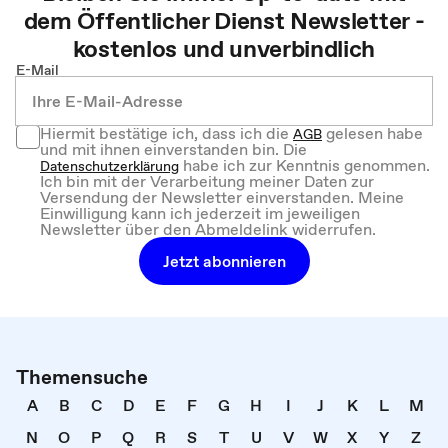
dem
Öffentlicher Dienst
Newsletter -
kostenlos und unverbindlich
E-Mail
Hiermit bestätige ich, dass ich die
gelesen habe
AGB
und mit ihnen einverstanden bin. Die
habe ich zur Kenntnis genommen.
Datenschutzerklärung
Ich bin mit der Verarbeitung meiner Daten zur
Versendung der Newsletter einverstanden. Meine
Einwilligung kann ich jederzeit im jeweiligen
Newsletter über den Abmeldelink widerrufen.
Jetzt abonnieren
Themensuche
A
B
C
D
E
F
G
H
I
J
K
L
M
N
O
P
Q
R
S
T
U
V
W
X
Y
Z